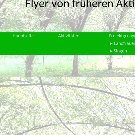
Flyer von früheren Akti
Hauptseite
Aktivitäten
Projektgrupp
▸ Landfraue
▸ Singen